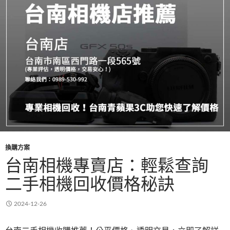
k
換購方案
台南相機專賣店：輕鬆查詢
二手相機回收價格秘訣
2024-12-26