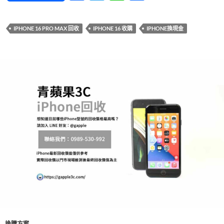
ac
w
n
享
e
itt
e
IPHONE 16 PRO MAX 回收
IPHONE 16 收購
IPHONE換現金
b
er
o
o
k
換購方案