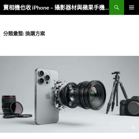
跳
搜
賣相機也收 iPhone – 攝影器材與蘋果手機複合收購
至
尋
主
主要選單
要
內
分類彙整: 換購方案
容