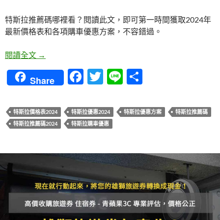
特斯拉推薦碼哪裡看？閱讀此文，即可第一時間獲取2024年
最新價格表和各項購車優惠方案，不容錯過。
特斯拉推薦碼哪裡看？2024年最新價格表和優惠方
閱讀全文
→
F
T
Li
分
Share
ac
w
n
享
e
itt
e
特斯拉價格表2024
特斯拉優惠2024
特斯拉優惠方案
特斯拉推薦碼
b
er
特斯拉推薦碼2024
特斯拉購車優惠
o
o
k