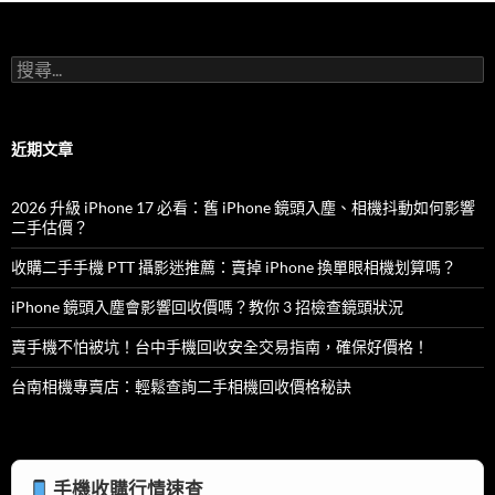
導
覽
搜
尋
關
鍵
字:
近期文章
2026 升級 iPhone 17 必看：舊 iPhone 鏡頭入塵、相機抖動如何影響
二手估價？
收購二手手機 PTT 攝影迷推薦：賣掉 iPhone 換單眼相機划算嗎？
iPhone 鏡頭入塵會影響回收價嗎？教你 3 招檢查鏡頭狀況
賣手機不怕被坑！台中手機回收安全交易指南，確保好價格！
台南相機專賣店：輕鬆查詢二手相機回收價格秘訣
手機收購行情速查