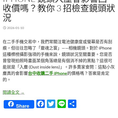
收價嗎？教你 3 招檢查鏡頭狀
況
2026-01-10
在二手手機交易中，我們常關注電池健康度或螢幕是否有刮
痕，但往往忽略了「靈魂之窗」——相機鏡頭。對於 iPhone
這種標榜攝影強項的手機來說，鏡頭狀況至關重要。您是否
曾發現拍照時畫面某個角落總是有個消不掉的黑點？這很可
能就是「入塵 (Dust inside lens)」。許多賣家會問：這點小灰
塵真的會影響
台中收購二手 iPhone
的價格嗎？答案是肯定
的。
iPhone 鏡頭入塵會影響回收價嗎？教你 3 招檢查鏡
閱讀全文
→
F
T
Li
分
Share
ac
w
n
享