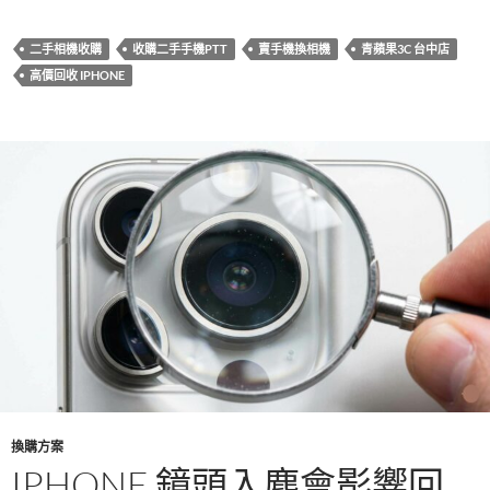
ac
w
n
享
e
itt
e
二手相機收購
收購二手手機PTT
賣手機換相機
青蘋果3C 台中店
b
er
高價回收 IPHONE
o
o
k
換購方案
IPHONE 鏡頭入塵會影響回