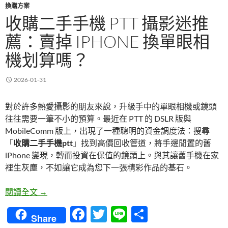
換購方案
收購二手手機 PTT 攝影迷推
薦：賣掉 IPHONE 換單眼相
機划算嗎？
2026-01-31
對於許多熱愛攝影的朋友來說，升級手中的單眼相機或鏡頭
往往需要一筆不小的預算。最近在 PTT 的 DSLR 版與
MobileComm 版上，出現了一種聰明的資金調度法：搜尋
「
收購二手手機ptt
」找到高價回收管道，將手邊閒置的舊
iPhone 變現，轉而投資在保值的鏡頭上。與其讓舊手機在家
裡生灰塵，不如讓它成為您下一張精彩作品的基石。
收購二手手機 PTT 攝影迷推薦：賣掉 iPhone 換單
閱讀全文
→
F
T
Li
分
Share