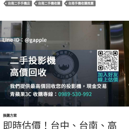
e
itt
e
台南二手手機店
台南二手機收購
台南手機收購推薦
b
er
o
o
k
換購方案
即時估價！台中、台南、高