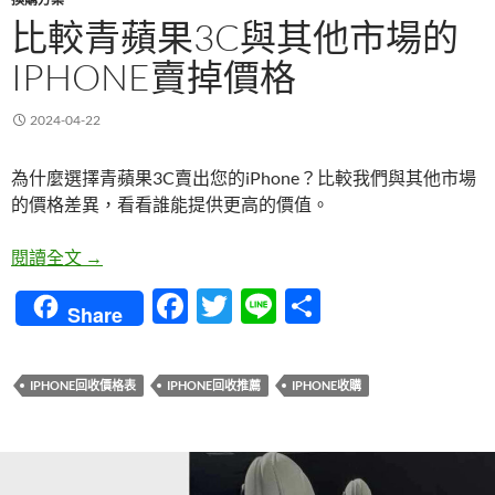
比較青蘋果3C與其他市場的
IPHONE賣掉價格
2024-04-22
為什麼選擇青蘋果3C賣出您的iPhone？比較我們與其他市場
的價格差異，看看誰能提供更高的價值。
比較青蘋果3C與其他市場的iPhone賣掉價格
閱讀全文
→
F
T
Li
分
Share
ac
w
n
享
e
itt
e
IPHONE回收價格表
IPHONE回收推薦
IPHONE收購
b
er
o
o