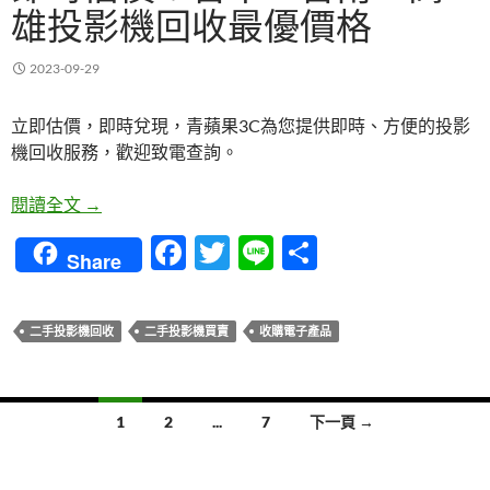
雄投影機回收最優價格
2023-09-29
立即估價，即時兌現，青蘋果3C為您提供即時、方便的投影
機回收服務，歡迎致電查詢。
即時估價！台中、台南、高雄投影機回收最優價格
閱讀全文
→
F
T
Li
分
Share
ac
w
n
享
e
itt
e
二手投影機回收
二手投影機買賣
收購電子產品
b
er
o
文
o
1
2
...
7
下一頁 →
章
k