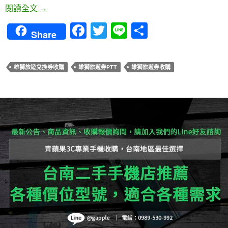
青蘋果3C- 雄獅旅遊券收購專家，高價回收，提供專
閱讀全文
→
F
T
Li
分
Share
ac
w
n
享
e
itt
e
雄獅旅遊兌換券收購
雄獅旅遊券PTT
雄獅旅遊券收購
b
er
o
o
k