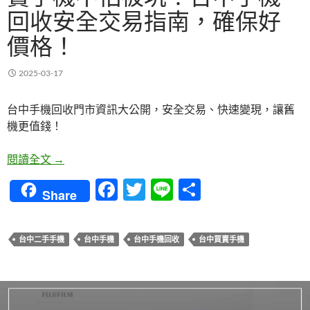
回收安全交易指南，確保好
價格！
2025-03-17
台中手機回收門市資訊大公開，安全交易、快速變現，讓舊
機更值錢！
賣手機不怕被坑！台中手機回收安全交易指南，確保
閱讀全文
→
F
T
Li
分
Share
ac
w
n
享
e
itt
e
台中二手手機
台中手機
台中手機回收
台中買賣手機
b
er
o
o