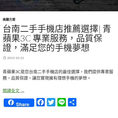
換購方案
台南二手手機店推薦選擇| 青
蘋果3C 專業服務，品質保
證，滿足您的手機夢想
2023-10-22
青蘋果3C是您台南二手手機店的最佳選擇，我們提供專業服
務，品質保證，讓您實現擁有理想手機的夢想。
台南二手手機店推薦選擇| 青蘋果3C 專業服務，品
閱讀全文
→
F
T
Li
分
Share
ac
w
n
享