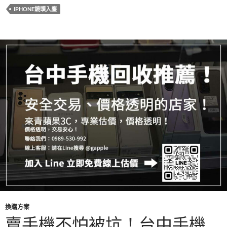
e
itt
e
IPHONE鏡頭入塵
b
er
o
o
k
換購方案
賣手機不怕被坑！台中手機