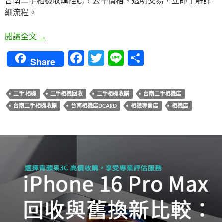
台南二手相機收購推薦！公平價格、透明交易，立即了解詳
細流程。
台南相機專賣店：輕鬆查詢二手相機回收價格秘訣
閱讀全文
→
F
T
Li
分
Share
ac
w
n
享
e
itt
e
二手 相機
二手相機回收
二手相機收購
台南二手相機店
b
er
台南二手相機收購
台南相機店DCARD
相機專賣店
相機店
o
o
k