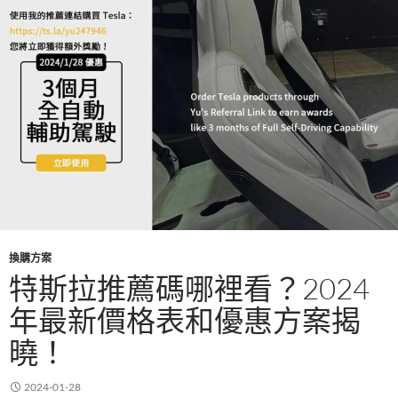
k
換購方案
特斯拉推薦碼哪裡看？2024
年最新價格表和優惠方案揭
曉！
2024-01-28