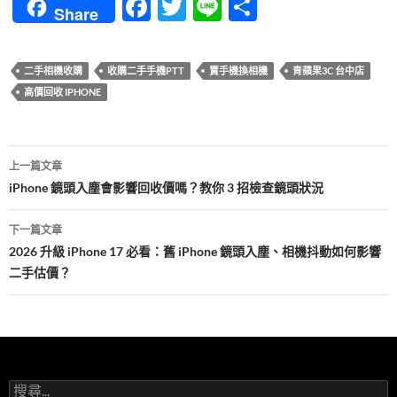
F
T
Li
分
Share
ac
w
n
享
e
itt
e
二手相機收購
收購二手手機PTT
賣手機換相機
青蘋果3C 台中店
b
er
高價回收 IPHONE
o
o
文
上一篇文章
k
章
iPhone 鏡頭入塵會影響回收價嗎？教你 3 招檢查鏡頭狀況
導
下一篇文章
覽
2026 升級 iPhone 17 必看：舊 iPhone 鏡頭入塵、相機抖動如何影響
二手估價？
搜