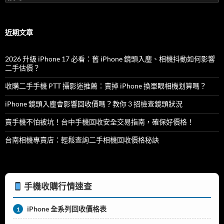
尋
關
鍵
字:
近期文章
2026 升級 iPhone 17 必看：舊 iPhone 鏡頭入塵、相機抖動如何影響
二手估價？
收購二手手機 PTT 攝影迷推薦：賣掉 iPhone 換單眼相機划算嗎？
iPhone 鏡頭入塵會影響回收價嗎？教你 3 招檢查鏡頭狀況
賣手機不怕被坑！台中手機回收安全交易指南，確保好價格！
台南相機專賣店：輕鬆查詢二手相機回收價格秘訣
手機收購行情速查
iPhone 全系列回收價格表
1