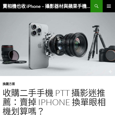
跳
搜
賣相機也收 iPhone – 攝影器材與蘋果手機複合收購
至
尋
主
主要選單
要
內
容
換購方案
收購二手手機 PTT 攝影迷推
薦：賣掉 IPHONE 換單眼相
機划算嗎？