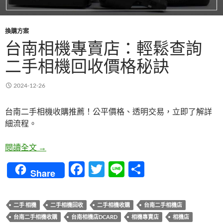
換購方案
台南相機專賣店：輕鬆查詢
二手相機回收價格秘訣
2024-12-26
台南二手相機收購推薦！公平價格、透明交易，立即了解詳
細流程。
台南相機專賣店：輕鬆查詢二手相機回收價格秘訣
閱讀全文
→
F
T
Li
分
Share
ac
w
n
享
e
itt
e
二手 相機
二手相機回收
二手相機收購
台南二手相機店
b
er
台南二手相機收購
台南相機店DCARD
相機專賣店
相機店