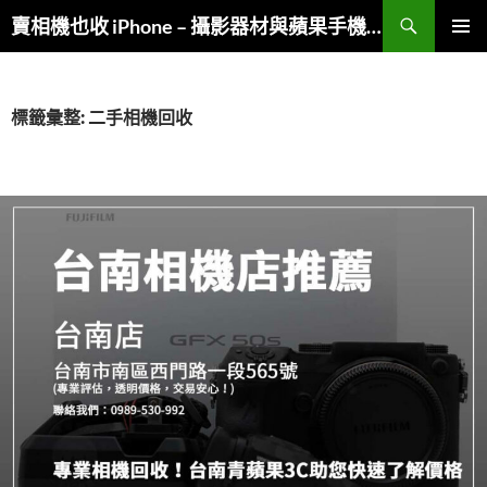
跳
搜
賣相機也收 iPhone – 攝影器材與蘋果手機複合收購
至
尋
主
主要選單
要
內
標籤彙整: 二手相機回收
容