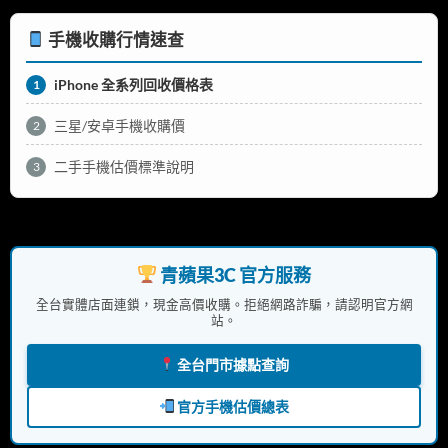
手機收購行情速查
iPhone 全系列回收價格表
1
三星/安卓手機收購價
2
二手手機估價標準說明
3
青蘋果3C 官方服務
全台實體店面連鎖，現金高價收購。拒絕網路詐騙，請認明官方網
站。
全台門市據點查詢
官方手機估價總表