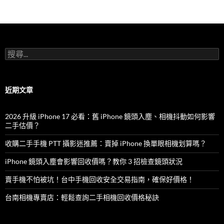
o
o
k
搜
尋
關
鍵
字:
近期文章
2026 升級 iPhone 17 必看：舊 iPhone 鏡頭入塵、相機抖動如何影響
二手估價？
收購二手手機 PTT 攝影迷推薦：賣掉 iPhone 換單眼相機划算嗎？
iPhone 鏡頭入塵會影響回收價嗎？教你 3 招檢查鏡頭狀況
賣手機不怕被坑！台中手機回收安全交易指南，確保好價格！
台南相機專賣店：輕鬆查詢二手相機回收價格秘訣