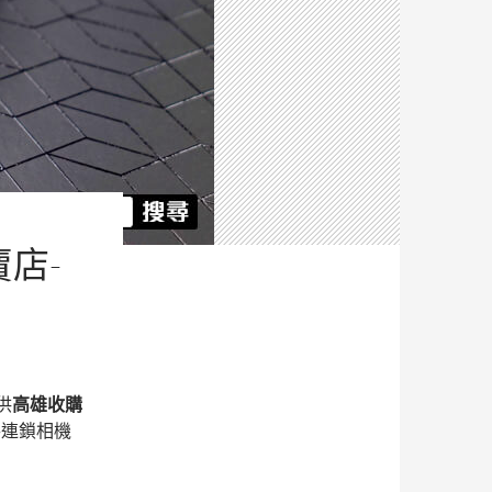
賣店-
供
高雄收購
手連鎖相機