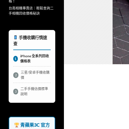
格！
台南相機專賣店：輕鬆查詢二
手相機回收價格秘訣
手機收購行情速
查
iPhone 全系列回收
1
價格表
三星/安卓手機收購
2
價
二手手機估價標準
3
說明
青蘋果3C 官方