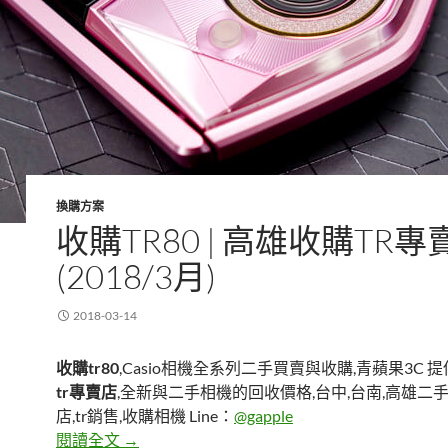
換購方案
收購TR80 | 高雄收購TR專
(2018/3月)
2018-03-14
收購tr80
,Casio相機全系列二手買賣與收購,青蘋果3C 提
tr專賣店
,全新與二手相機的回收價格,台中,台南,高雄二
店,tr銷售,收購相機 Line：
@gapple
收購tr80 | 高雄收購tr專賣店-(2018/3月)
閱讀全文
→