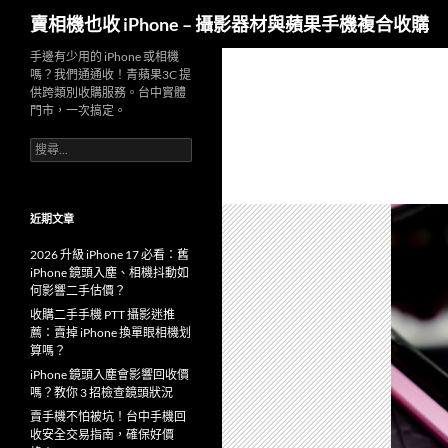
搜
賣相機也收 iPhone – 攝影器材與蘋果手機複合收購
尋
跳
手邊有少用的 iPhone 或相機
嗎？我們通通收！青蘋果3C 提
至
供跨類別收購服務。台中實體
主
門市，一次搞定。
要
搜
內
尋
容
關
鍵
字:
近期文章
2026 升級 iPhone 17 必看：舊
iPhone 鏡頭入塵、相機抖動如
何影響二手估價？
收購二手手機 PTT 攝影迷推
薦：賣掉 iPhone 換單眼相機划
算嗎？
iPhone 鏡頭入塵會影響回收價
嗎？教你 3 招檢查鏡頭狀況
賣手機不怕被坑！台中手機回
收安全交易指南，確保好價