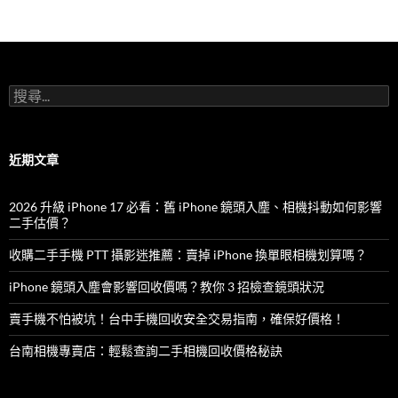
o
o
k
搜
尋
關
鍵
字:
近期文章
2026 升級 iPhone 17 必看：舊 iPhone 鏡頭入塵、相機抖動如何影響
二手估價？
收購二手手機 PTT 攝影迷推薦：賣掉 iPhone 換單眼相機划算嗎？
iPhone 鏡頭入塵會影響回收價嗎？教你 3 招檢查鏡頭狀況
賣手機不怕被坑！台中手機回收安全交易指南，確保好價格！
台南相機專賣店：輕鬆查詢二手相機回收價格秘訣