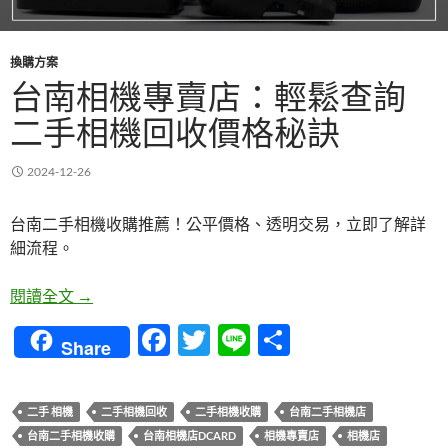
換購方案
台南相機專賣店：輕鬆查詢
二手相機回收價格秘訣
2024-12-26
台南二手相機收購推薦！公平價格、透明交易，立即了解詳
細流程。
台南相機專賣店：輕鬆查詢二手相機回收價格秘訣
閱讀全文
→
F
T
Li
分
Share
ac
w
n
享
e
itt
e
二手 相機
二手相機回收
二手相機收購
台南二手相機店
b
er
台南二手相機收購
台南相機店DCARD
相機專賣店
相機店