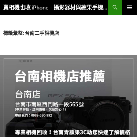
跳
搜
賣相機也收 iPhone – 攝影器材與蘋果手機複合收購
至
尋
主
主要選單
要
內
標籤彙整: 台南二手相機店
容