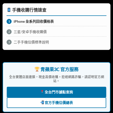
手機收購行情速查
iPhone 全系列回收價格表
1
三星/安卓手機收購價
2
二手手機估價標準說明
3
青蘋果3C 官方服務
全台實體店面連鎖，現金高價收購。拒絕網路詐騙，請認明官方網
站。
全台門市據點查詢
官方手機估價總表