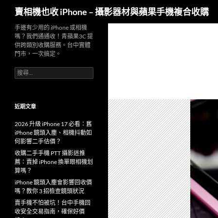
搜
賣相機也收 iPhone – 攝影器材與蘋果手機複合收購
尋
跳
手邊有少用的 iPhone 或相機
嗎？我們通通收！青蘋果3C 提
至
供跨類別收購服務。台中實體
主
門市，一次搞定。
要
搜
內
尋
容
關
鍵
字:
近期文章
2026 升級 iPhone 17 必看：舊
iPhone 鏡頭入塵、相機抖動如
何影響二手估價？
收購二手手機 PTT 攝影迷推
薦：賣掉 iPhone 換單眼相機划
算嗎？
iPhone 鏡頭入塵會影響回收價
嗎？教你 3 招檢查鏡頭狀況
賣手機不怕被坑！台中手機回
收安全交易指南，確保好價