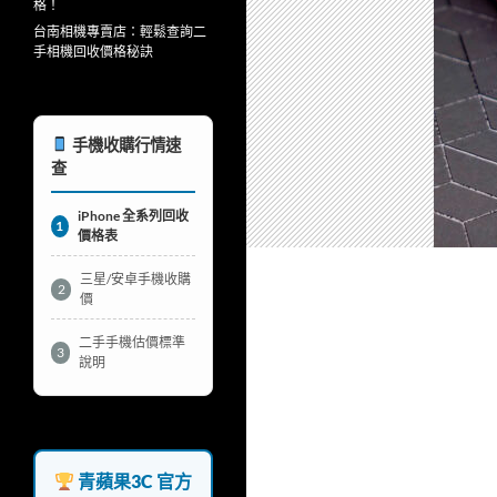
格！
台南相機專賣店：輕鬆查詢二
手相機回收價格秘訣
手機收購行情速
查
iPhone 全系列回收
1
價格表
三星/安卓手機收購
2
價
二手手機估價標準
3
說明
青蘋果3C 官方