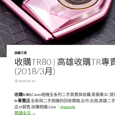
換購方案
收購TR80 | 高雄收購TR專
(2018/3月)
2018-03-14
收購tr80
,Casio相機全系列二手買賣與收購,青蘋果3C 提
tr專賣店
,全新與二手相機的回收價格,台中,台南,高雄二
店,tr銷售,收購相機 Line：
@gapple
收購tr80 | 高雄收購tr專賣店-(2018/3月)
閱讀全文
→