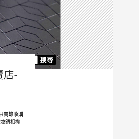
賣店-
供
高雄收購
手連鎖相機