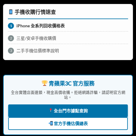
手機收購行情速查
iPhone 全系列回收價格表
1
三星/安卓手機收購價
2
二手手機估價標準說明
3
青蘋果3C 官方服務
全台實體店面連鎖，現金高價收購。拒絕網路詐騙，請認明官方網
站。
全台門市據點查詢
官方手機估價總表