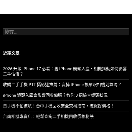
o
o
k
搜
尋
關
鍵
字:
近期文章
2026 升級 iPhone 17 必看：舊 iPhone 鏡頭入塵、相機抖動如何影響
二手估價？
收購二手手機 PTT 攝影迷推薦：賣掉 iPhone 換單眼相機划算嗎？
iPhone 鏡頭入塵會影響回收價嗎？教你 3 招檢查鏡頭狀況
賣手機不怕被坑！台中手機回收安全交易指南，確保好價格！
台南相機專賣店：輕鬆查詢二手相機回收價格秘訣