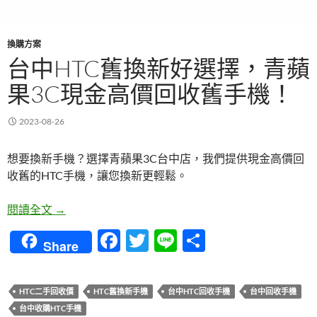
換購方案
台中HTC舊換新好選擇，青蘋
果3C現金高價回收舊手機！
2023-08-26
想要換新手機？選擇青蘋果3C台中店，我們提供現金高價回
收舊的HTC手機，讓您換新更輕鬆。
台中HTC舊換新好選擇，青蘋果3C現金高價回收舊
閱讀全文
→
F
T
Li
分
Share
ac
w
n
享
e
itt
e
HTC二手回收價
HTC舊換新手機
台中HTC回收手機
台中回收手機
b
er
台中收購HTC手機