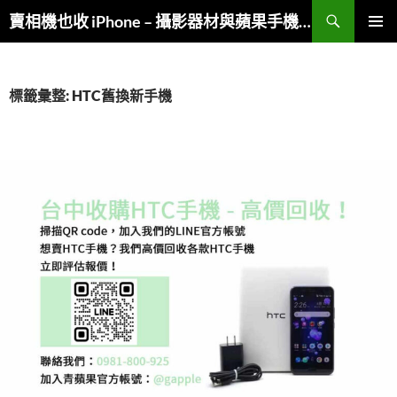
跳
搜
賣相機也收 iPhone – 攝影器材與蘋果手機複合收購
至
尋
主
主要選單
要
內
標籤彙整: HTC舊換新手機
容