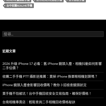
b
er
台中收購REALME手機
o
o
k
搜
尋
關
鍵
字:
近期文章
2026 升級 iPhone 17 必看：舊 iPhone 鏡頭入塵、相機抖動如何影響
二手估價？
收購二手手機 PTT 攝影迷推薦：賣掉 iPhone 換單眼相機划算嗎？
iPhone 鏡頭入塵會影響回收價嗎？教你 3 招檢查鏡頭狀況
賣手機不怕被坑！台中手機回收安全交易指南，確保好價格！
台南相機專賣店：輕鬆查詢二手相機回收價格秘訣