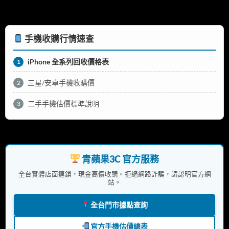
手機收購行情速查
iPhone 全系列回收價格表
1
三星/安卓手機收購價
2
二手手機估價標準說明
3
青蘋果3C 官方服務
全台實體店面連鎖，現金高價收購。拒絕網路詐騙，請認明官方網
站。
全台門市據點查詢
官方手機估價總表