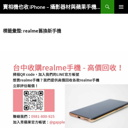
跳
搜
賣相機也收 iPhone – 攝影器材與蘋果手機複合收購
至
尋
主
主要選單
要
內
標籤彙整: realme舊換新手機
容