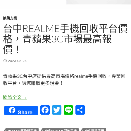
換購方案
台中REALME手機回收平台價
格，青蘋果3C市場最高報
價！
2023-08-24
青蘋果3C台中店提供最高市場價格realme手機回收，專業回
收平台，讓您賺取更多現金！
台中realme手機回收平台價格，青蘋果3C市場最高
閱讀全文
→
F
T
Li
分
Share
ac
w
n
享
e
itt
e
REALME舊換新手機
台中REALME回收手機
台中回收手機