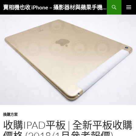
跳
搜
賣相機也收 iPhone – 攝影器材與蘋果手機複合收購
至
尋
主
主要選單
要
內
容
換購方案
收購IPAD平板 | 全新平板收購
價格 (2018/1月參考報價)