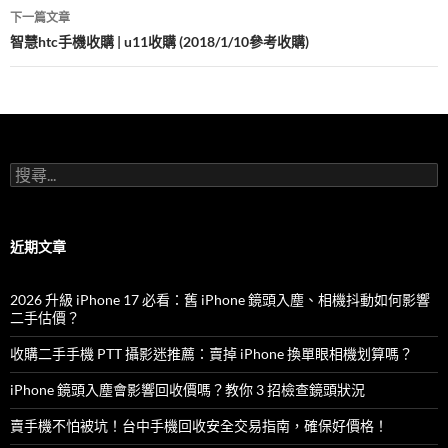
導
下一篇文章
覽
智慧htc手機收購 | u11收購 (2018/1/10參考收購)
搜
尋
關
鍵
字:
近期文章
2026 升級 iPhone 17 必看：舊 iPhone 鏡頭入塵、相機抖動如何影響
二手估價？
收購二手手機 PTT 攝影迷推薦：賣掉 iPhone 換單眼相機划算嗎？
iPhone 鏡頭入塵會影響回收價嗎？教你 3 招檢查鏡頭狀況
賣手機不怕被坑！台中手機回收安全交易指南，確保好價格！