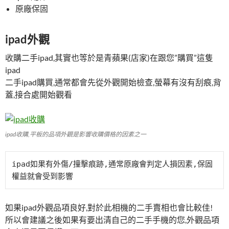
原廠保固
ipad外觀
收購二手ipad,其實也等於是青蘋果(店家)在跟您”購買”這隻
ipad
二手ipad購買,通常都會先從外觀開始檢查,螢幕有沒有刮痕,背
蓋,接合處開始觀看
ipad收購,平板的品項外觀是影響收購價格的因素之一
ipad如果有外傷/撞擊痕跡,通常原廠會判定人損因素,保固
權益就會受到影響
如果ipad外觀品項良好,對於此相機的二手賣相也會比較佳!
所以會建議之後如果有要出清自己的二手手機的您,外觀品項