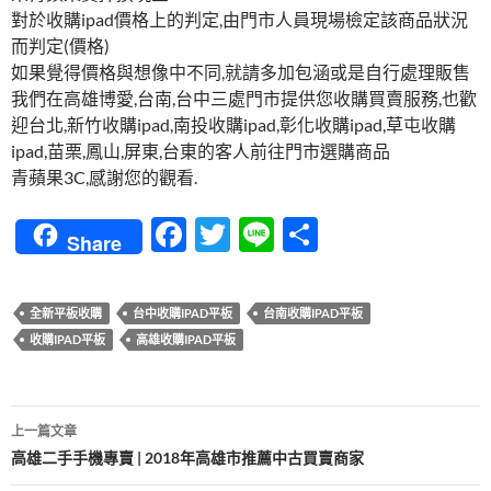
對於收購ipad價格上的判定,由門市人員現場檢定該商品狀況
而判定(價格)
如果覺得價格與想像中不同,就請多加包涵或是自行處理販售
我們在高雄博愛,台南,台中三處門市提供您收購買賣服務,也歡
迎台北,新竹收購ipad,南投收購ipad,彰化收購ipad,草屯收購
ipad,苗栗,鳳山,屏東,台東的客人前往門市選購商品
青蘋果3C,感謝您的觀看.
F
T
Li
分
Share
ac
w
n
享
e
itt
e
全新平板收購
台中收購IPAD平板
台南收購IPAD平板
b
er
收購IPAD平板
高雄收購IPAD平板
o
o
文
上一篇文章
k
章
高雄二手手機專賣 | 2018年高雄市推薦中古買賣商家