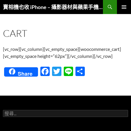
跳
搜
賣相機也收 iPhone – 攝影器材與蘋果手機複合收購
至
尋
主
主要選單
要
CART
內
容
[vc_row][vc_column][vc_empty_space][woocommerce_cart]
[vc_empty_space height=”62px”][/vc_column][/vc_row]
F
T
Li
分
Share
ac
w
n
享
e
itt
e
b
er
o
搜
o
尋
關
k
鍵