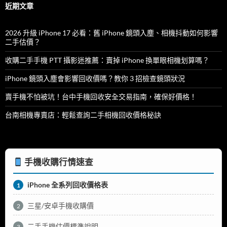
字:
近期文章
2026 升級 iPhone 17 必看：舊 iPhone 鏡頭入塵、相機抖動如何影響
二手估價？
收購二手手機 PTT 攝影迷推薦：賣掉 iPhone 換單眼相機划算嗎？
iPhone 鏡頭入塵會影響回收價嗎？教你 3 招檢查鏡頭狀況
賣手機不怕被坑！台中手機回收安全交易指南，確保好價格！
台南相機專賣店：輕鬆查詢二手相機回收價格秘訣
手機收購行情速查
iPhone 全系列回收價格表
1
三星/安卓手機收購價
2
二手手機估價標準說明
3