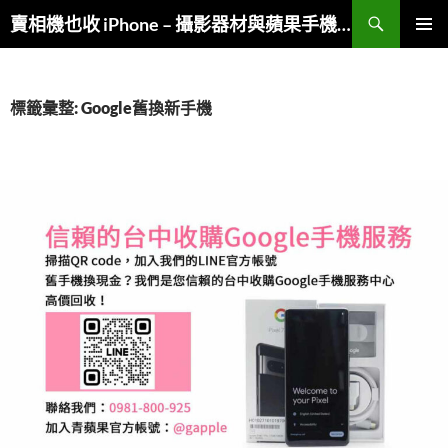
跳
搜
賣相機也收 iPhone – 攝影器材與蘋果手機複合收購
至
尋
主
主要選單
要
內
標籤彙整: Google舊換新手機
容