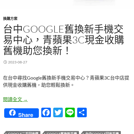
換購方案
台中GOOGLE舊換新手機交
易中心，青蘋果3C現金收購
舊機助您換新！
2023-08-27
在台中尋找Google舊換新手機交易中心？青蘋果3C台中店提
供現金收購舊機，助您輕鬆換新。
台中Google舊換新手機交易中心，青蘋果3C現金收
閱讀全文
→
F
T
Li
分
Share
ac
w
n
享
e
itt
e
GOOGLE二手回收價
GOOGLE舊換新手機
台中GOOGLE回收手機