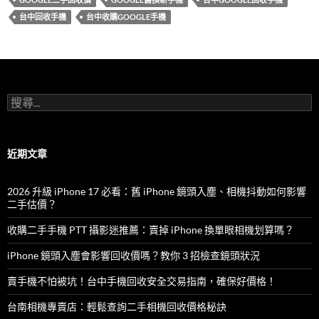
b
er
台中回收手機
台中收購GOOGLE手機
o
o
k
搜
尋
關
鍵
字:
近期文章
2026 升級 iPhone 17 必看：舊 iPhone 鏡頭入塵、相機抖動如何影響
二手估價？
收購二手手機 PTT 攝影迷推薦：賣掉 iPhone 換單眼相機划算嗎？
iPhone 鏡頭入塵會影響回收價嗎？教你 3 招檢查鏡頭狀況
賣手機不怕被坑！台中手機回收安全交易指南，確保好價格！
台南相機專賣店：輕鬆查詢二手相機回收價格秘訣