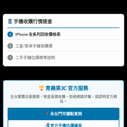
手機收購行情速查
iPhone 全系列回收價格表
1
三星/安卓手機收購價
2
二手手機估價標準說明
3
青蘋果3C 官方服務
全台實體店面連鎖，現金高價收購。拒絕網路詐騙，請認明官方網
站。
全台門市據點查詢
官方手機估價總表