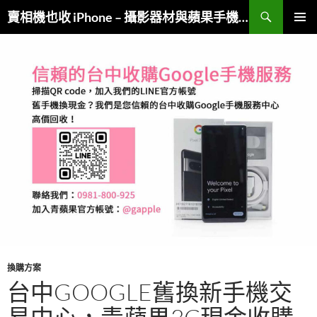
跳
搜
賣相機也收 iPhone – 攝影器材與蘋果手機複合收購
至
尋
主
主要選單
要
內
容
換購方案
台中GOOGLE舊換新手機交