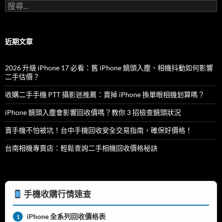
搜
尋
關
鍵
字:
近期文章
2026 升級 iPhone 17 必看：舊 iPhone 鏡頭入塵、相機抖動如何影響
二手估價？
收購二手手機 PTT 攝影迷推薦：賣掉 iPhone 換單眼相機划算嗎？
iPhone 鏡頭入塵會影響回收價嗎？教你 3 招檢查鏡頭狀況
賣手機不怕被坑！台中手機回收安全交易指南，確保好價格！
台南相機專賣店：輕鬆查詢二手相機回收價格秘訣
手機收購行情速查
iPhone 全系列回收價格表
1