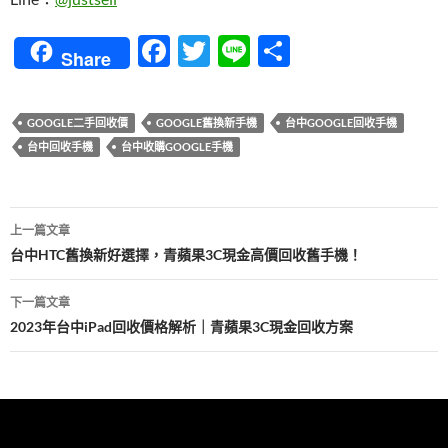
F
T
Li
分
Share
ac
w
n
享
e
itt
e
GOOGLE二手回收價
GOOGLE舊換新手機
台中GOOGLE回收手機
b
er
台中回收手機
台中收購GOOGLE手機
o
o
文
上一篇文章
k
章
台中HTC舊換新好選擇，青蘋果3C現金高價回收舊手機！
導
下一篇文章
覽
2023年台中iPad回收價格解析｜青蘋果3C現金回收方案