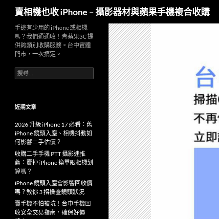
搜
賣相機也收 iPhone – 攝影器材與蘋果手機複合收購
尋
跳
手邊有少用的 iPhone 或相機
嗎？我們通通收！青蘋果3C 提
至
供跨類別收購服務。台中實體
主
門市，一次搞定。
要
搜
內
尋
容
關
鍵
字:
近期文章
2026 升級 iPhone 17 必看：舊
iPhone 鏡頭入塵、相機抖動如
何影響二手估價？
收購二手手機 PTT 攝影迷推
薦：賣掉 iPhone 換單眼相機划
算嗎？
iPhone 鏡頭入塵會影響回收價
嗎？教你 3 招檢查鏡頭狀況
賣手機不怕被坑！台中手機回
收安全交易指南，確保好價