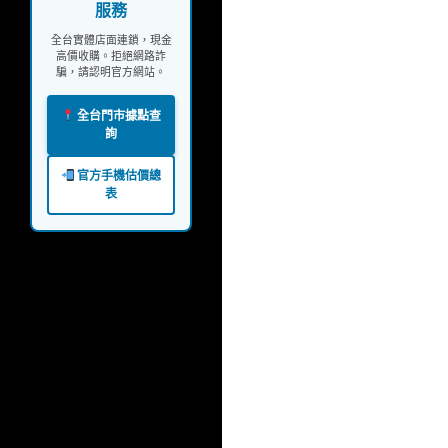
服務
全台實體店面連鎖，現金
高價收購。拒絕網路詐
騙，請認明官方網站。
全台門市據點查
詢
官方手機估價總
表