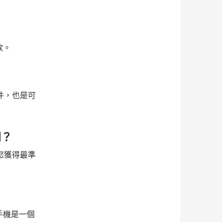
款。
件，也是可
同？
您獲得最準
手機是一個