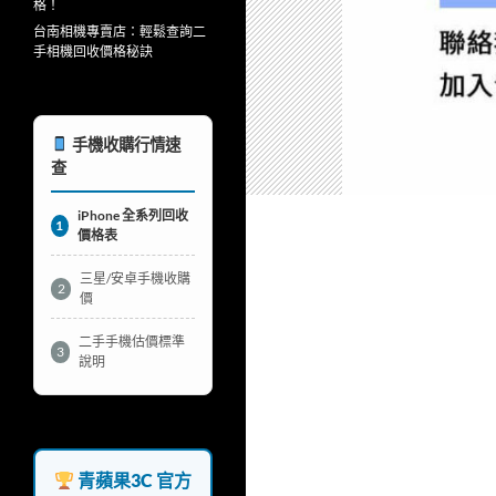
格！
台南相機專賣店：輕鬆查詢二
手相機回收價格秘訣
手機收購行情速
查
iPhone 全系列回收
1
價格表
三星/安卓手機收購
2
價
二手手機估價標準
3
說明
青蘋果3C 官方