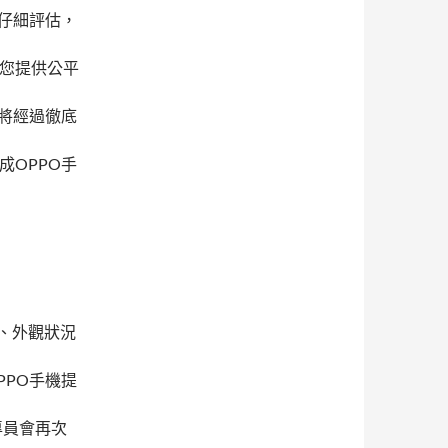
行仔細評估，
為您提供公平
機將經過徹底
成OPPO手
、外觀狀況
PPO手機提
專員會再次