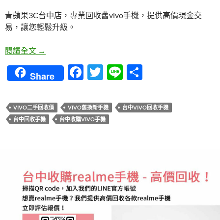
青蘋果3C台中店，專業回收舊vivo手機，提供高價現金交
易，讓您輕鬆升級。
台中地區vivo舊換新手機，青蘋果3C高價現金交易
閱讀全文
→
F
T
Li
分
Share
ac
w
n
享
e
itt
e
VIVO二手回收價
VIVO舊換新手機
台中VIVO回收手機
b
er
台中回收手機
台中收購VIVO手機
o
o
k