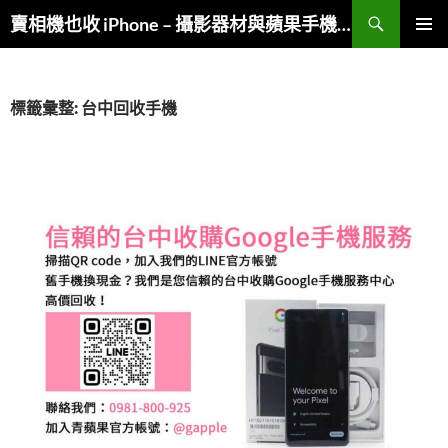
跳
搜
賣相機也收 iPhone – 攝影器材與蘋果手機複合收購
至
尋
主
主要選單
要
內
標籤彙整: 台中回收手機
容