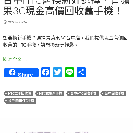
果3C現金高價回收舊手機！
2023-08-26
想要換新手機？選擇青蘋果3C台中店，我們提供現金高價回
收舊的HTC手機，讓您換新更輕鬆。
台中HTC舊換新好選擇，青蘋果3C現金高價回收舊
閱讀全文
→
F
T
Li
分
Share
ac
w
n
享
e
itt
e
HTC二手回收價
HTC舊換新手機
台中HTC回收手機
台中回收手機
b
er
台中收購HTC手機
o
o
k