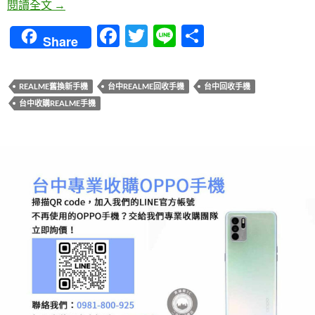
台中realme手機回收平台價格，青蘋果3C市場最高
閱讀全文
→
F
T
Li
分
Share
ac
w
n
享
e
itt
e
REALME舊換新手機
台中REALME回收手機
台中回收手機
b
er
台中收購REALME手機
o
o
k