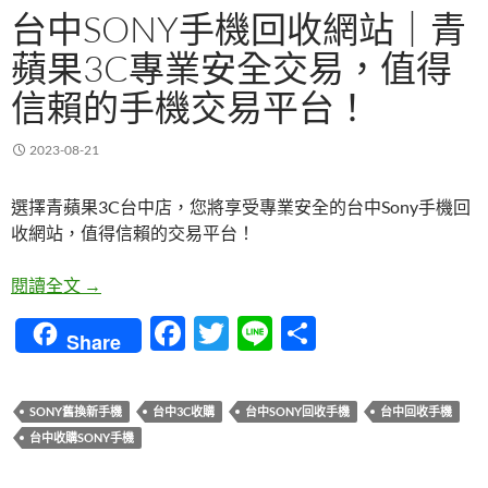
台中SONY手機回收網站｜青
蘋果3C專業安全交易，值得
信賴的手機交易平台！
2023-08-21
選擇青蘋果3C台中店，您將享受專業安全的台中Sony手機回
收網站，值得信賴的交易平台！
台中Sony手機回收網站｜青蘋果3C專業安全交易，
閱讀全文
→
F
T
Li
分
Share
ac
w
n
享
e
itt
e
SONY舊換新手機
台中3C收購
台中SONY回收手機
台中回收手機
b
er
台中收購SONY手機
o