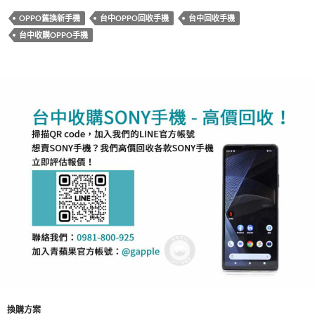
e
itt
e
OPPO舊換新手機
台中OPPO回收手機
台中回收手機
b
er
台中收購OPPO手機
o
o
k
換購方案