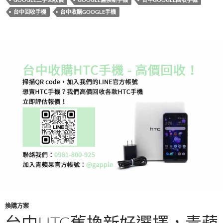
b
er
台中回收手機
台中收購GOOGLE手機
o
o
k
換購方案
台中HTC舊換新好選擇，青蘋