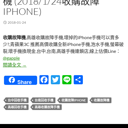
機 (2018/1/24收購故障
IPHONE)
2018-01-24
收購故障機
,高雄收購故障手機,壞掉的iPhone手機可以賣多
少?,青蘋果3C 推薦高價收購全新iPhone手機,泡水手機,螢幕破
裂,壞手機換現金,台中,台南,高雄手機連鎖店,線上估價Line：
@gapple
收購故障機 | 高雄收購故障手機 (2018/1/24收購故障ip
閱讀全文
→
F
T
Li
分
Share
ac
w
n
享
e
itt
e
台中回收手機
台南回收手機
收購故障IPHONE
收購故障機
b
er
高雄回收手機
高雄收購故障手機
o
o