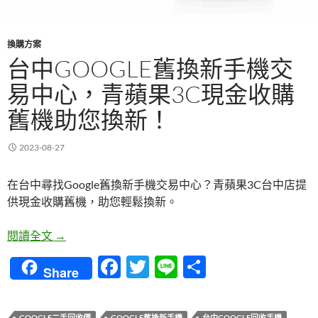
換購方案
台中GOOGLE舊換新手機交
易中心，青蘋果3C現金收購
舊機助您換新！
2023-08-27
在台中尋找Google舊換新手機交易中心？青蘋果3C台中店提
供現金收購舊機，助您輕鬆換新。
台中Google舊換新手機交易中心，青蘋果3C現金收
閱讀全文
→
F
T
Li
分
Share
ac
w
n
享
e
itt
e
GOOGLE二手回收價
GOOGLE舊換新手機
台中GOOGLE回收手機