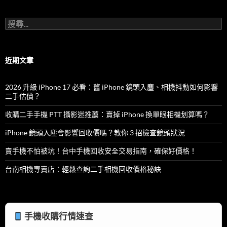
k
搜
尋
關
鍵
字:
近期文章
2026 升級 iPhone 17 必看：舊 iPhone 鏡頭入塵、相機抖動如何影響
二手估價？
收購二手手機 PTT 攝影迷推薦：賣掉 iPhone 換單眼相機划算嗎？
iPhone 鏡頭入塵會影響回收價嗎？教你 3 招檢查鏡頭狀況
賣手機不怕被坑！台中手機回收安全交易指南，確保好價格！
台南相機專賣店：輕鬆查詢二手相機回收價格秘訣
手機收購行情速查